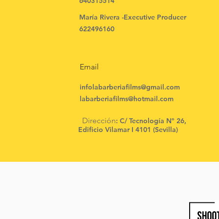
640315514
María Rivera -Executive Producer
622496160
Email
infolabarberiafilms@gmail.com
labarberiafilms@hotmail.com
Dirección
: C/ Tecnología Nº 26,
Edificio Vilamar I 4101 (Sevilla)