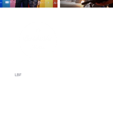
C/ Ast
4
info@l
LBF
Directors
Work
Compa